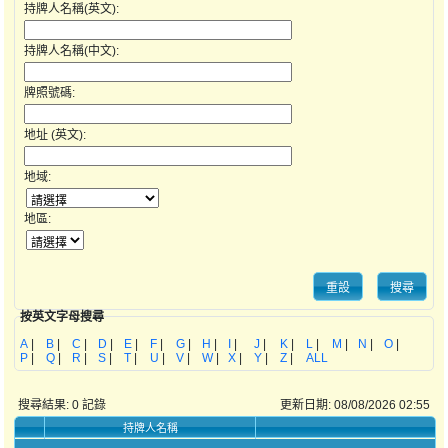
持牌人名稱(英文):
持牌人名稱(中文):
牌照號碼:
地址 (英文):
地域:
地區:
按英文字母搜尋
A
|
B
|
C
|
D
|
E
|
F
|
G
|
H
|
I
|
J
|
K
|
L
|
M
|
N
|
O
|
P
|
Q
|
R
|
S
|
T
|
U
|
V
|
W
|
X
|
Y
|
Z
|
ALL
搜尋結果:
0
記錄
更新日期: 08/08/2026 02:55
持牌人名稱