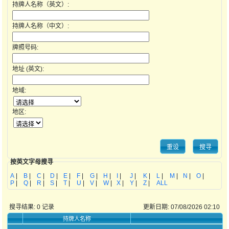
持牌人名称（英文）:
持牌人名称（中文）:
牌照号码:
地址 (英文):
地域:
地区:
按英文字母搜寻
A
|
B
|
C
|
D
|
E
|
F
|
G
|
H
|
I
|
J
|
K
|
L
|
M
|
N
|
O
|
P
|
Q
|
R
|
S
|
T
|
U
|
V
|
W
|
X
|
Y
|
Z
|
ALL
搜寻结果:
0
记录
更新日期: 07/08/2026 02:10
持牌人名称