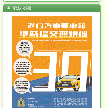
守法小錦囊